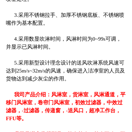
3.
采⽤不锈钢拉⼿、加厚不锈钢底板、不锈钢喷
嘴作为基本配置。
4.
采⽤数显吹淋时间，风淋时间为
0~99s
可调，
并显⽰已风淋时间。
5.
采⽤新型设计理念设计的送风吹淋系统风速可
达到
25m
/
s~32m
/
s
的风速，确保进⼊洁净室的⼈员及
货物达到
减少灰
尘的
作用
。
我司产品介绍：风淋室，货淋室，
风淋通道，平
移门风淋室，卷帘门风淋室，
初效过滤器，中效过
滤器，-过滤器，传递窗，-送风口，超净工作台，
FFU
等
。