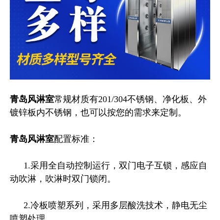
青岛风淋室
常规材质有
201/304
不锈钢、净化板、外
镀锌板内不锈钢，也可以按您的需求来定制。
青岛风淋室
配置标准：
1.
采⽤全⾃动控制运⾏，双门电⼦互锁，感应⾃
动吹淋，吹淋时双门锁闭。
2.
冷板喷塑系列，采⽤多层酸洗技术，静电⽆尘
喷塑处理。